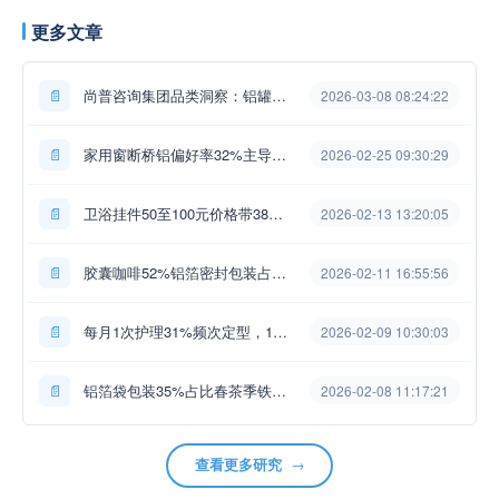
更多文章
📄
尚普咨询集团品类洞察：铝罐包装52%占主流，冬季28%销量高峰来临
2026-03-08 08:24:22
📄
家用窗断桥铝偏好率32%主导中高端，尚普咨询集团数据洞察
2026-02-25 09:30:29
📄
卫浴挂件50至100元价格带38%接受度最高，品牌升级太空铝23%...
2026-02-13 13:20:05
📄
胶囊咖啡52%铝箔密封包装占比遭遇6%环保可降解需求升级——尚普咨...
2026-02-11 16:55:56
📄
每月1次护理31%频次定型，10片装铝箔手膜28%市占领跑中端包装...
2026-02-09 10:30:03
📄
铝箔袋包装35%占比春茶季铁观音保鲜首选——尚普咨询集团行业观察
2026-02-08 11:17:21
查看更多研究
→