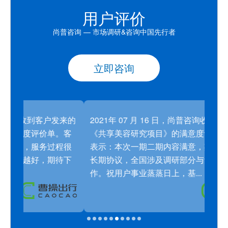
用户评价
尚普咨询 — 市场调研&咨询中国先行者
立即咨询
发来的
2021年 07 月 16 日，尚普咨询收到客户发来的
20
。客
《共享美容研究项目》的满意度评价单。客户
《两
程很
表示：本次一期二期内容满意，期待后期签订
意度
待下
长期协议，全国涉及调研部分与贵公司继续合
查，
作。祝用户事业蒸蒸日上，基...
事业