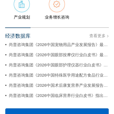
产业规划
业务增长咨询
经济数据库
查看更多 >
尚普咨询集团《2026中国宠物用品产业发展报告》最新数据：44%用户愿为宠物尿垫“除臭+防漏”功能支付溢价
尚普咨询集团《2026中国眼部按摩仪行业白皮书》最新数据：行业竞争重心转向技术、功能、品牌、服务综合竞争
尚普咨询集团《2026中国眼部护理仪器行业白皮书》最新数据：居民日均上网时长突破5.5小时，干眼症患者超3.6亿
尚普咨询集团《2026中国特殊医学用途配方食品行业白皮书》聚焦配方科学性，强调“专研配方”与“全产业链品控”构成行业壁垒
尚普咨询集团《2026中国术后康复营养产业发展报告》分析：规范使用特医食品可显著改善康复质量指标
尚普咨询集团《2026中国临床营养行业白皮书》指出：临床营养支持正从“补充型”向“精准吸收型”跨越